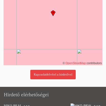
©
OpenStreetMap
contributors
Hirdető elérhetőségei
NIKO-REAL, s.r.o.