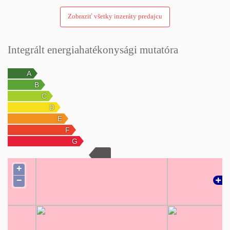
Zobraziť všetky inzeráty predajcu
Integrált energiahatékonysági mutatóra
+
−