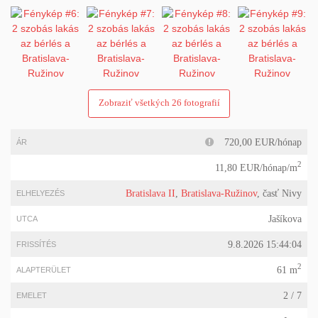
Zobraziť všetkých 26 fotografií
720,00 EUR/hónap
ÁR
2
11,80 EUR/hónap/m
Bratislava II
,
Bratislava-Ružinov
, časť Nivy
ELHELYEZÉS
Jašíkova
UTCA
9.8.2026 15:44:04
FRISSÍTÉS
2
61 m
ALAPTERÜLET
2 / 7
EMELET