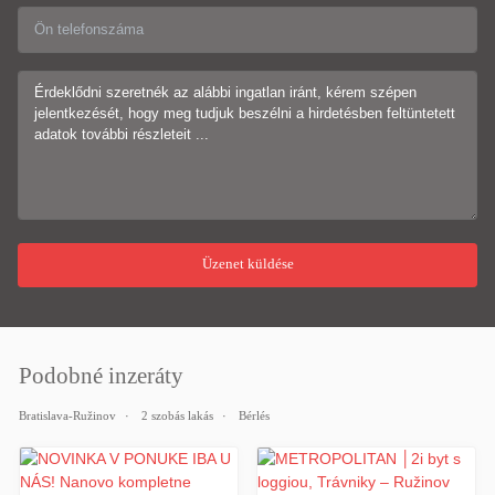
Podobné inzeráty
Bratislava-Ružinov
2 szobás lakás
Bérlés