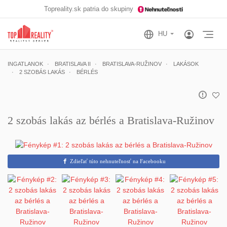
Topreality.sk patria do skupiny
Otv
INGATLANOK
BRATISLAVA II
BRATISLAVA-RUŽINOV
LAKÁSOK
2 SZOBÁS LAKÁS
BÉRLÉS
2 szobás lakás az bérlés a Bratislava-Ružinov
Zdieľať túto nehnuteľnosť na Facebooku