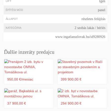
Igen
LIFT
panel
ÉPÍTÉSI MÓD
részletes felújítás
ÁLLAPOT
2 szobás lakás
/ bérlés
KATEGÓRIA
www.ingatlanszlovak.hu/id9280926
Ďalšie inzeráty predajcu
950,00 €/mesiac
399 900,00 €
37 900,00 €
294 900,00 €