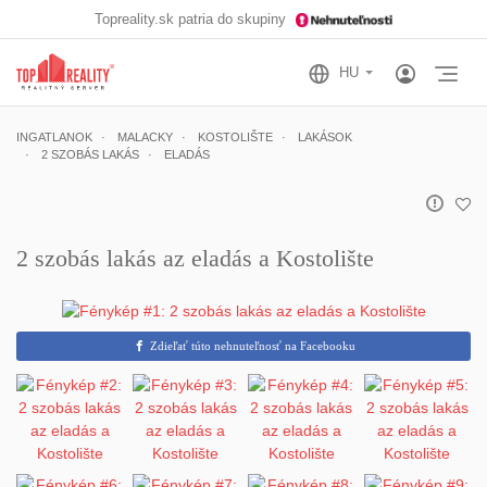
Topreality.sk patria do skupiny
Otv
INGATLANOK
MALACKY
KOSTOLIŠTE
LAKÁSOK
2 SZOBÁS LAKÁS
ELADÁS
2 szobás lakás az eladás a Kostolište
Zdieľať túto nehnuteľnosť na Facebooku