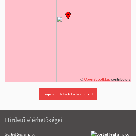
©
OpenStreetMap
contributors
Hirdető elérhetőségei
SortieReal s. r. o.