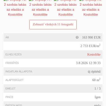
Zobraziť všetkých 11 fotografií
163 990 EUR
ÁR
2
2 733 EUR/m
Kostolište
ELHELYEZÉS
3.8.2026 12:39:33
FRISSÍTÉS
új építésű
INGATLAN ÁLLAPOTA:
2
60 m
ALAPTERÜLET
1 / 3
EMELET
Igen
PINCE
tégla
ÉPÍTÉSI MÓD