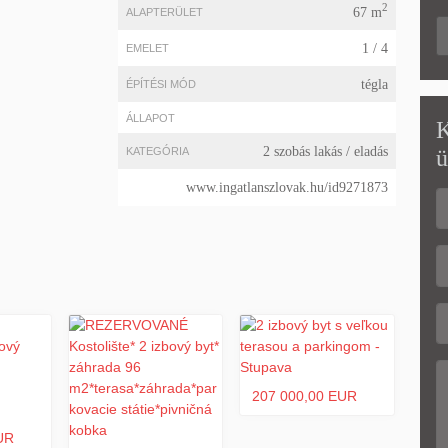
2
67 m
ALAPTERÜLET
1 / 4
EMELET
tégla
ÉPÍTÉSI MÓD
ÁLLAPOT
K
2 szobás lakás
/ eladás
ü
KATEGÓRIA
www.ingatlanszlovak.hu/id9271873
207 000,00 EUR
UR