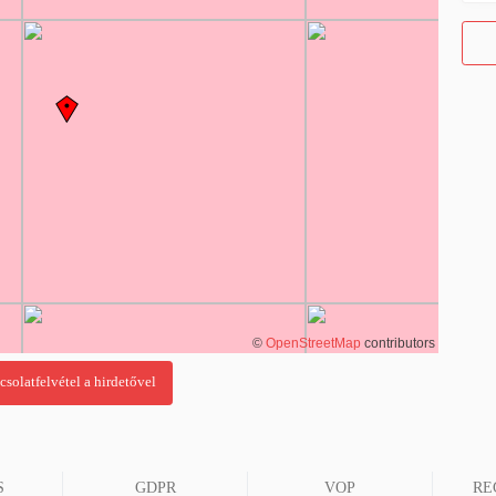
©
OpenStreetMap
contributors
S
GDPR
VOP
RE