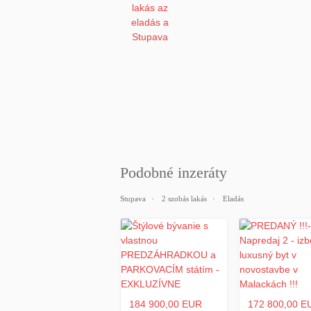
Podobné inzeráty
Stupava
2 szobás lakás
Eladás
184 900,00 EUR
172 800,00 E