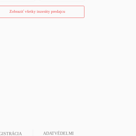
Zobraziť všetky inzeráty predajcu
ADATVÉDELMI
GISTRÁCIA