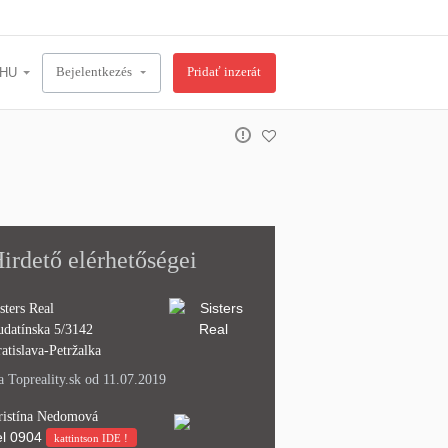
Bejelentkezés
Pridať inzerát
irdető elérhetőségei
sters Real
udatínska 5/3142
atislava-Petržalka
 Topreality.sk od 11.07.2019
ristína Nedomová
l
0904
kattintson IDE !