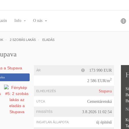
azín
Info
O nás
OK
2 SZOBÁS LAKÁS
ELADÁS
tupava
173 990 EUR
ÁR
H
ooku
2
2 586 EUR/m
Si
Stupava
ELHELYEZÉS
B
Br
Cementárenská
UTCA
Na
3.8.2026 11:02:54
FRISSÍTÉS
K
új építésű
INGATLAN ÁLLAPOTA:
Te