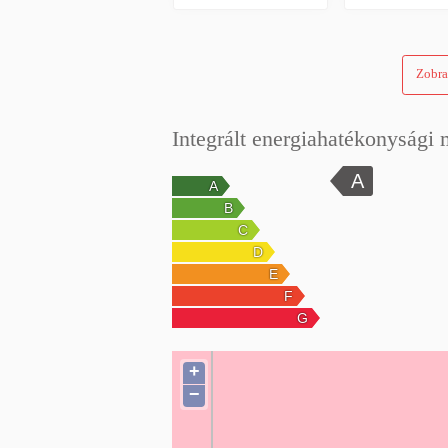
Zobra
Integrált energiahatékonysági 
+
−