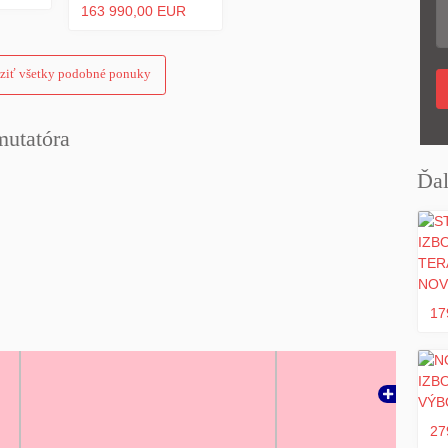
163 990,00 EUR
ziť všetky podobné ponuky
mutatóra
Ďal
17
27