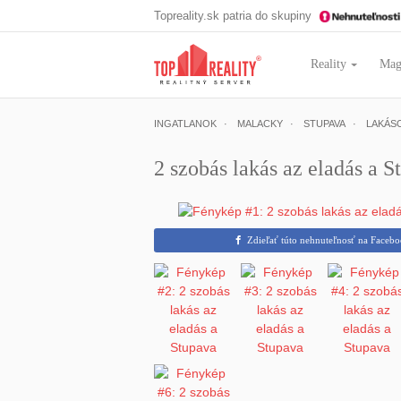
Topreality.sk patria do skupiny
Reality
Mag
INGATLANOK
MALACKY
STUPAVA
LAKÁS
2 szobás lakás az eladás a S
Zdieľať túto nehnuteľnosť na Faceb