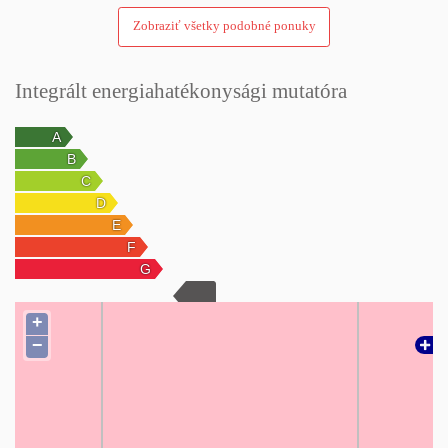
Zobraziť všetky podobné ponuky
Integrált energiahatékonysági mutatóra
+
−