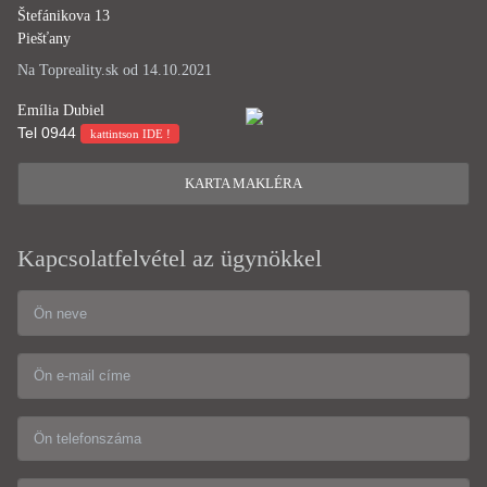
Štefánikova 13
Piešťany
Na Topreality.sk od 14.10.2021
Emília Dubiel
Tel
0944
kattintson IDE !
KARTA MAKLÉRA
Kapcsolatfelvétel az ügynökkel