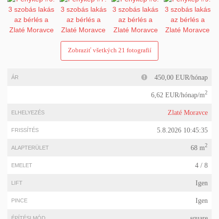
Zobraziť všetkých 21 fotografií
450,00 EUR/hónap
ÁR
2
6,62 EUR/hónap/m
Zlaté Moravce
ELHELYEZÉS
5.8.2026 10:45:35
FRISSÍTÉS
2
68 m
ALAPTERÜLET
4 / 8
EMELET
Igen
LIFT
Igen
PINCE
square
ÉPÍTÉSI MÓD