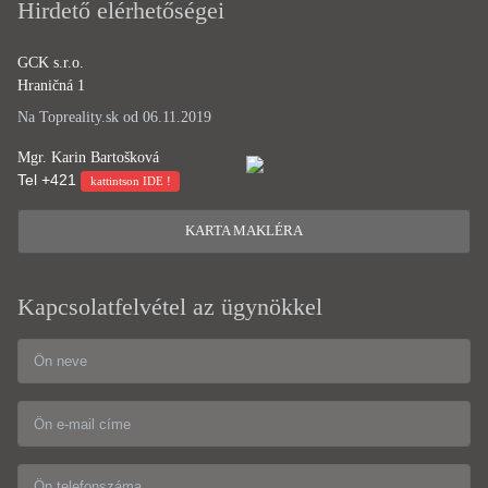
Hirdető elérhetőségei
GCK s.r.o.
Hraničná 1
Na Topreality.sk od 06.11.2019
Mgr. Karin Bartošková
Tel
+421
kattintson IDE !
KARTA MAKLÉRA
Kapcsolatfelvétel az ügynökkel