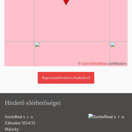
©
OpenStreetMap
contributors
Hirdető elérhetőségei
SortieReal s. r. o.
Záhradná 5014/33
Malacky