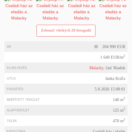
Zobraziť všetkých 28 fotografií
204 990 EUR
ÁR
2
1 640 EUR/m
Malacky
, časť Riadok
ELHELYEZÉS
Janka Kráľa
UTCA
5.8.2026 15:08:01
FRISSÍTÉS
2
140 m
BEÉPÍTETT TERÜLET
2
125 m
ALAPTERÜLET
2
470 m
TELEK
Családi ház
/ eladás
KATEGÓRIA