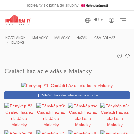
Topreality.sk patria do skupiny
Otv
INGATLANOK
MALACKY
MALACKY
HÁZAK
CSALÁDI HÁZ
ELADÁS
Családi ház az eladás a Malacky
Zdieľať túto nehnuteľnosť na Facebooku