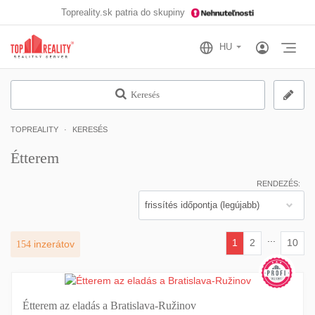
Topreality.sk patria do skupiny
Otv
Keresés
TOPREALITY
KERESÉS
Étterem
RENDEZÉS:
...
1
2
10
154
inzerátov
(current)
Étterem az eladás a Bratislava-Ružinov