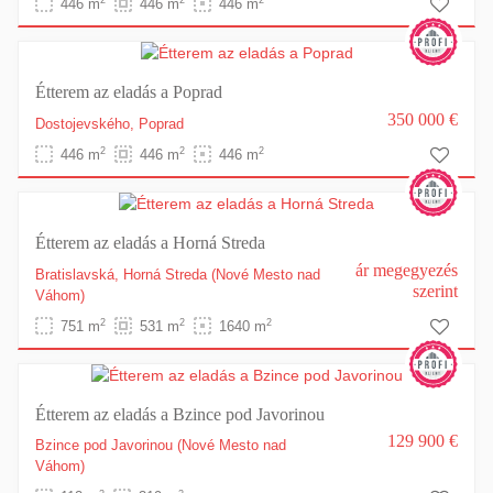
2
2
2
446 m
446 m
446 m
Étterem az eladás a Poprad
350 000 €
Dostojevského,
Poprad
2
2
2
446 m
446 m
446 m
Étterem az eladás a Horná Streda
ár megegyezés
Bratislavská,
Horná Streda
(Nové Mesto nad
szerint
Váhom)
2
2
2
751 m
531 m
1640 m
Étterem az eladás a Bzince pod Javorinou
129 900 €
Bzince pod Javorinou
(Nové Mesto nad
Váhom)