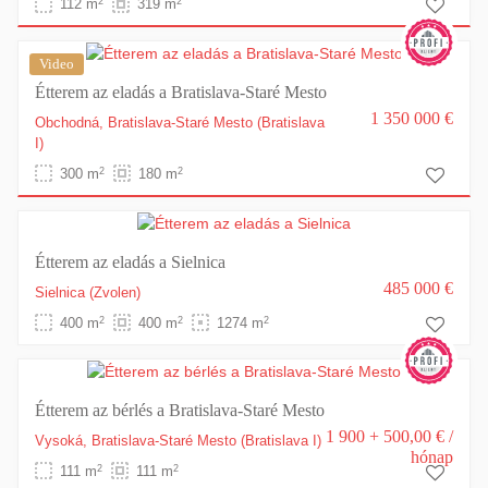
2
2
112 m
319 m
Video
Étterem az eladás a Bratislava-Staré Mesto
1 350 000 €
Obchodná,
Bratislava-Staré Mesto
(Bratislava
I)
2
2
300 m
180 m
Étterem az eladás a Sielnica
485 000 €
Sielnica
(Zvolen)
2
2
2
400 m
400 m
1274 m
Étterem az bérlés a Bratislava-Staré Mesto
1 900 + 500,00 €
/
Vysoká,
Bratislava-Staré Mesto
(Bratislava I)
hónap
2
2
111 m
111 m