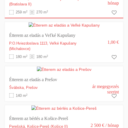
hónap
(Bratislava II)
2
2
259 m
270 m
Étterem az eladás a Veľké Kapušany
1,00 €
P.O.Hviezdoslava 1113,
Veľké Kapušany
(Michalovce)
2
2
180 m
180 m
Étterem az eladás a Prešov
ár megegyezés
Švábska,
Prešov
szerint
2
140 m
Étterem az bérlés a Košice-Pereš
2 500 €
/ hónap
Perešská,
Košice-Pereš
(Košice II)