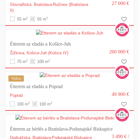
27 000 €
Slovnaftská,
Bratislava-Ružinov
(Bratislava
II)
2
2
55 m
55 m
Étterem az eladás a Košice-Juh
260 000 €
Žižkova,
Košice-Juh
(Košice IV)
2
2
75 m
100 m
Video
Étterem az eladás a Poprad
49 900 €
Poprad
2
2
100 m
100 m
Étterem az bérlés a Bratislava-Podunajské Biskupice
3 490 €
/
Dudvážska,
Bratislava-Podunajské Biskupice