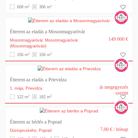
2
2
608 m
306 m
Étterem az eladás a Mosonmagyaróvár
149 000 €
Mosonmagyaróvár,
Mosonmagyaróvár
(Mosonmagyaróvári)
2
2
156 m
156 m
Étterem az eladás a Prievidza
ár megegyezés
1. mája,
Prievidza
szerint
2
2
122 m
182 m
Étterem az bérlés a Poprad
7,00 €
/ hónap
Dostojevského,
Poprad