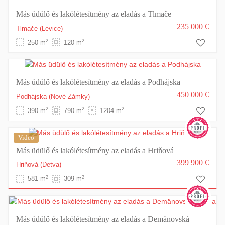
Más üdülő és lakólétesítmény az eladás a Tlmače
235 000 €
Tlmače
(Levice)
2
2
250 m
120 m
Más üdülő és lakólétesítmény az eladás a Podhájska
450 000 €
Podhájska
(Nové Zámky)
2
2
2
390 m
790 m
1204 m
Video
Más üdülő és lakólétesítmény az eladás a Hriňová
399 900 €
Hriňová
(Detva)
2
2
581 m
309 m
Más üdülő és lakólétesítmény az eladás a Demänovská