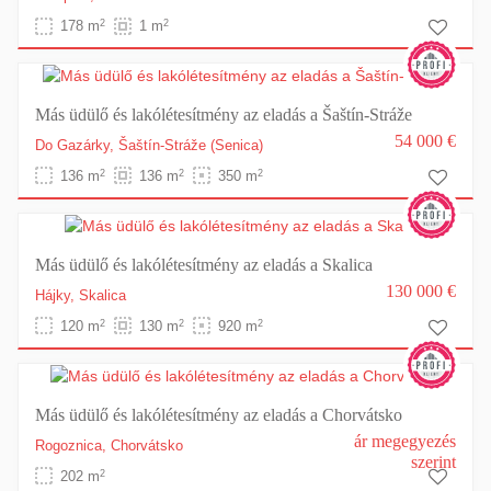
2
2
178 m
1 m
Más üdülő és lakólétesítmény az eladás a Šaštín-Stráže
54 000 €
Do Gazárky,
Šaštín-Stráže
(Senica)
2
2
2
136 m
136 m
350 m
Más üdülő és lakólétesítmény az eladás a Skalica
130 000 €
Hájky,
Skalica
2
2
2
120 m
130 m
920 m
Más üdülő és lakólétesítmény az eladás a Chorvátsko
ár megegyezés
Rogoznica,
Chorvátsko
szerint
2
202 m