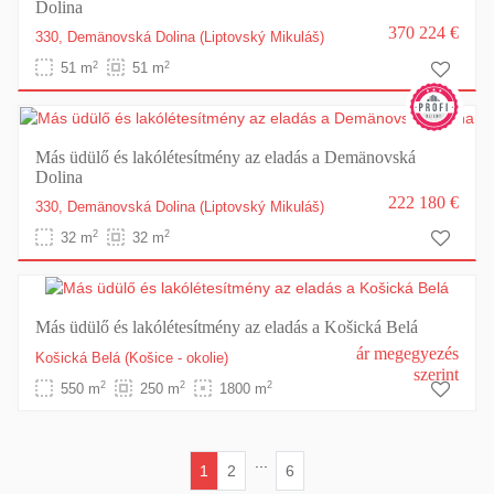
Dolina
370 224 €
330,
Demänovská Dolina
(Liptovský Mikuláš)
2
2
51 m
51 m
Más üdülő és lakólétesítmény az eladás a Demänovská
Dolina
222 180 €
330,
Demänovská Dolina
(Liptovský Mikuláš)
2
2
32 m
32 m
Más üdülő és lakólétesítmény az eladás a Košická Belá
ár megegyezés
Košická Belá
(Košice - okolie)
szerint
2
2
2
550 m
250 m
1800 m
...
1
2
6