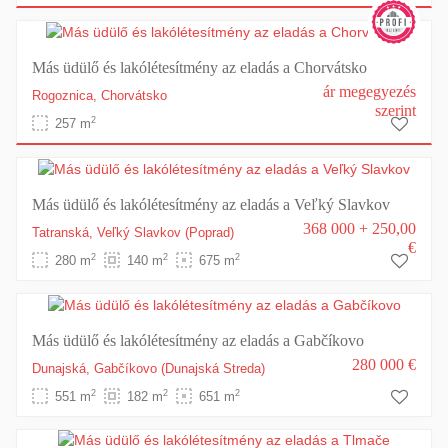
Más üdülő és lakólétesítmény az eladás a Chorvátsko
ár megegyezés
Rogoznica,
Chorvátsko
szerint
2
257 m
Más üdülő és lakólétesítmény az eladás a Veľký Slavkov
368 000 + 250,00
Tatranská,
Veľký Slavkov
(Poprad)
€
2
2
2
280 m
140 m
675 m
Más üdülő és lakólétesítmény az eladás a Gabčíkovo
280 000 €
Dunajská,
Gabčíkovo
(Dunajská Streda)
2
2
2
551 m
182 m
651 m