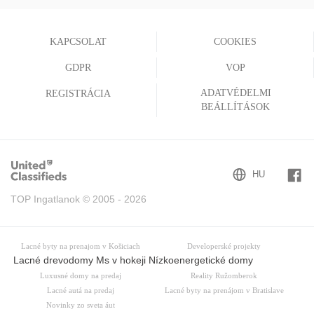
(current)
KAPCSOLAT
COOKIES
GDPR
VOP
ADATVÉDELMI
REGISTRÁCIA
BEÁLLÍTÁSOK
TOP Ingatlanok © 2005 - 2026
Lacné byty na prenajom v Košiciach
Developerské projekty
Lacné drevodomy Ms v hokeji Nízkoenergetické domy
Luxusné domy na predaj
Reality Ružomberok
Lacné autá na predaj
Lacné byty na prenájom v Bratislave
Novinky zo sveta áut