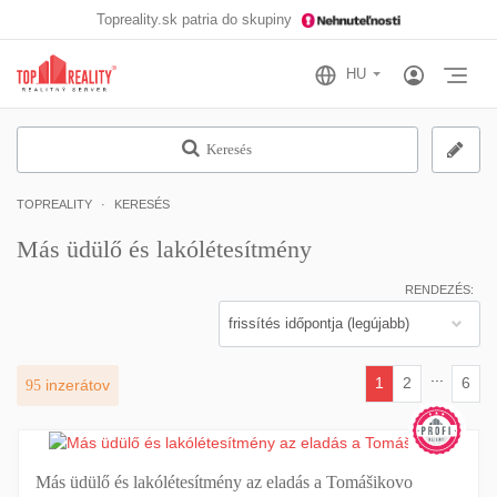
Topreality.sk patria do skupiny
Otv
Keresés
TOPREALITY
KERESÉS
Más üdülő és lakólétesítmény
RENDEZÉS:
...
1
2
6
95
inzerátov
(current)
Más üdülő és lakólétesítmény az eladás a Tomášikovo