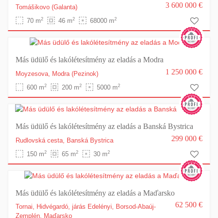
3 600 000 €
Tomášikovo
(Galanta)
2
2
2
70 m
46 m
68000 m
Más üdülő és lakólétesítmény az eladás a Modra
1 250 000 €
Moyzesova,
Modra
(Pezinok)
2
2
2
600 m
200 m
5000 m
Más üdülő és lakólétesítmény az eladás a Banská Bystrica
299 000 €
Rudlovská cesta,
Banská Bystrica
2
2
2
150 m
65 m
30 m
Más üdülő és lakólétesítmény az eladás a Maďarsko
62 500 €
Tornai, Hidvégardó, járás Edelényi, Borsod-Abaúj-
Zemplén,
Maďarsko