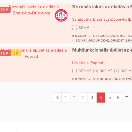
3 szobás lakás az eladás a 
TOP
Saratovská,
Bratislava-Dúbravka
(B
2
62 m
6.8.2026
3 SZOBÁS LAKÁS BRATIS
SEKYRA GROUP DEVELOPMENT, S.R.
Multifunkcionális épület az
TOP
3D
Levočská,
Poprad
2
2
550 m
305 m
305 m
6.8.2026
MULTIFUNKCIONÁLIS ÉP
...
...
1
2
3
4
5
6
(current)