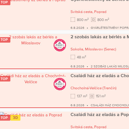
TOP
Svitská cesta,
Poprad
2
2
800 m
800 m
6.8.2026
GYÁRLÉTESÍTMÉNY POPR
2 szobás lakás az bérlés a 
TOP
Sokolia,
Miloslavov
(Senec)
2
48 m
6.8.2026
2 SZOBÁS LAKÁS MILOS
Családi ház az eladás a Cho
TOP
Chocholná-Velčice
(Trenčín)
2
2
137 m
151 m
6.8.2026
CSALÁDI HÁZ CHOCHOLN
Családi ház az eladás a Po
TOP
3D
Svitská cesta,
Poprad