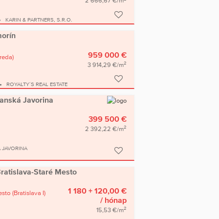
2 666,67 €/m
KARIN & PARTNERS, S.R.O.
morín
959 000 €
reda)
2
3 914,29 €/m
ROYALTY´S REAL ESTATE
ranská Javorina
399 500 €
2
2 392,22 €/m
 JAVORINA
Bratislava-Staré Mesto
1 180 + 120,00 €
esto
(Bratislava I)
/ hónap
2
15,53 €/m