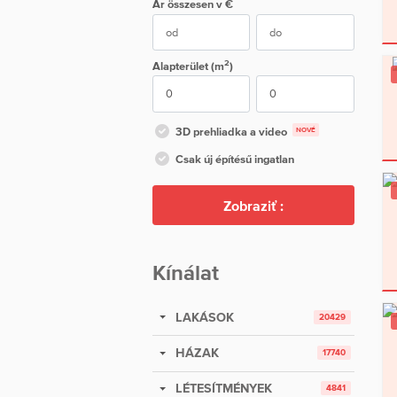
Ár
összesen
v €
2
Alapterület (m
)
3D prehliadka a video
NOVÉ
Csak új építésű ingatlan
Zobraziť :
Kínálat
LAKÁSOK
20429
HÁZAK
17740
LÉTESÍTMÉNYEK
4841