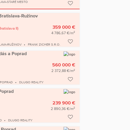
LAVA-STARÉ MESTO
Bratislava-Ružinov
359 000 €
Bratislava II)
2
4 786,67 €/m
LAVA-RUŽINOV
FRANK ZICHER S.R.O.
adás a Poprad
560 000 €
2
2 372,88 €/m
 POPRAD
DLUGO REALITY
 Poprad
239 900 €
2
2 890,36 €/m
D
DLUGO REALITY
a Poprad