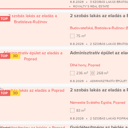
6.8.2026
3 SZOBÁS LAKÁS BRATIS
ROYALTY´S REAL ESTATE
2 szobás lakás az eladás a 
TOP
Budovateľská,
Bratislava-Ružinov
(
2
75 m
6.8.2026
2 SZOBÁS LAKÁS BRATIS
Adminisztratív épület az el
TOP
3D
Dlhé hony,
Poprad
2
2
236 m
268 m
6.8.2026
ADMINISZTRATÍV ÉPÜLET
2 szobás lakás az eladás a
TOP
3D
Námestie Svätého Egídia,
Poprad
2
83 m
6.8.2026
2 SZOBÁS LAKÁS POPRA
Gyárlétesítmény az bérlés 