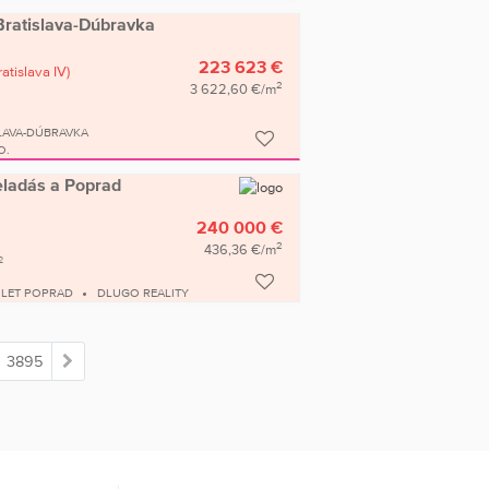
Bratislava-Dúbravka
223 623 €
ratislava IV)
2
3 622,60 €/m
LAVA-DÚBRAVKA
O.
 eladás a Poprad
240 000 €
2
436,36 €/m
2
ÜLET POPRAD
DLUGO REALITY
3895