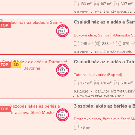
2
2
2
180 m
147 m
637 m
6.8.2026
CSALÁDI HÁZ ROVINKA
Családi ház az eladás a Ša
TOP
Buková ulica,
Šamorín
(Dunajská St
2
2
2
245 m
288 m
879 m
6.8.2026
CSALÁDI HÁZ ŠAMORÍN
Családi ház az eladás a Tat
TOP
3D
Tatranská Javorina
(Poprad)
2
2
2
167 m
178 m
638 m
6.8.2026
CSALÁDI HÁZ TATRANSKÁ
NEW WAYS REALITY&FINANCIE
3 szobás lakás az bérlés a 
TOP
Drotárska cesta,
Bratislava-Staré M
2
76 m