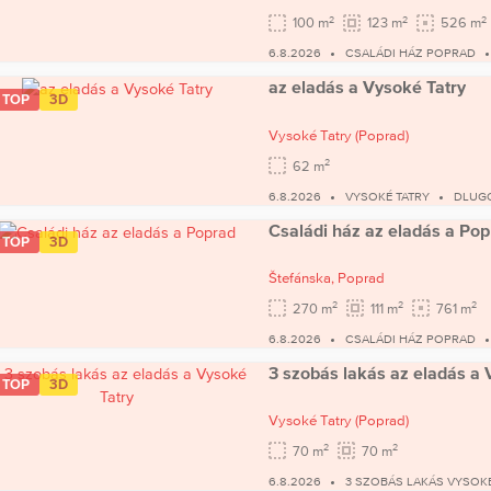
2
2
2
100 m
123 m
526 m
6.8.2026
CSALÁDI HÁZ POPRAD
az eladás a Vysoké Tatry
TOP
3D
Vysoké Tatry
(Poprad)
2
62 m
6.8.2026
VYSOKÉ TATRY
DLUGO
Családi ház az eladás a Po
TOP
3D
Štefánska,
Poprad
2
2
2
270 m
111 m
761 m
6.8.2026
CSALÁDI HÁZ POPRAD
3 szobás lakás az eladás a 
TOP
3D
Vysoké Tatry
(Poprad)
2
2
70 m
70 m
6.8.2026
3 SZOBÁS LAKÁS VYSOKÉ