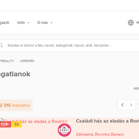
gazín
Info
O nás
PREALITY
KERESÉS
ngatlanok
RE
1
2 315
inzerátov
Családi ház az eladás a Rov
TOP
3D
Záhradná,
Rovinka
(Senec)