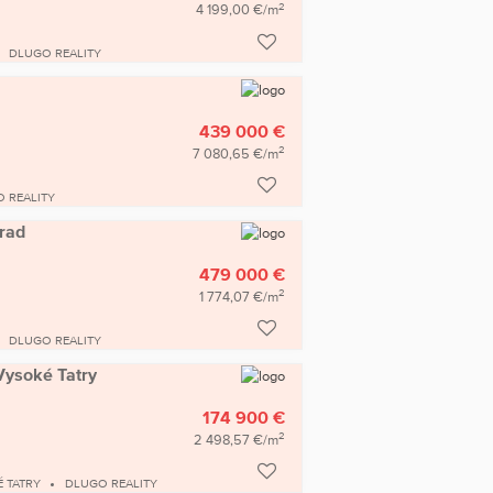
2
4 199,00 €/m
DLUGO REALITY
439 000 €
2
7 080,65 €/m
 REALITY
prad
479 000 €
2
1 774,07 €/m
DLUGO REALITY
Vysoké Tatry
174 900 €
2
2 498,57 €/m
 TATRY
DLUGO REALITY