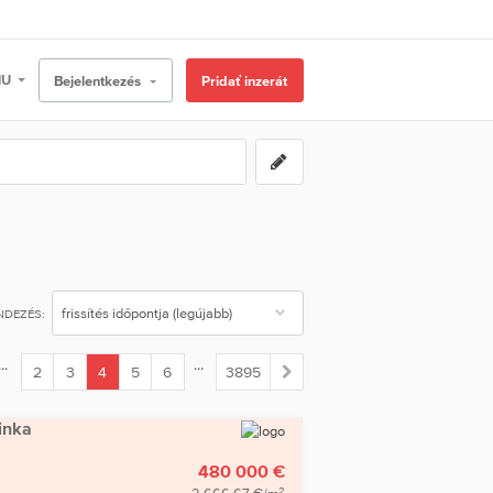
Bejelentkezés
Pridať inzerát
NDEZÉS:
...
...
2
3
4
5
6
3895
(current)
inka
480 000 €
2