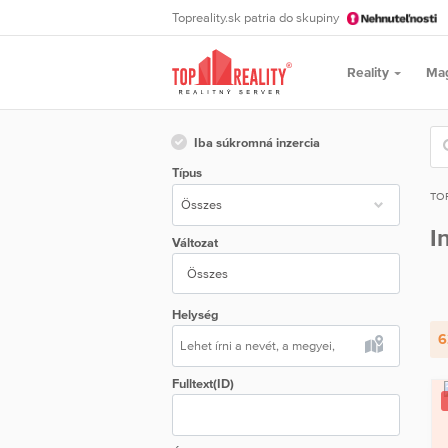
Topreality.sk patria do skupiny
Reality
Ma
Iba súkromná inzercia
Típus
TO
I
Változat
Összes
Helység
6
Fulltext(ID)