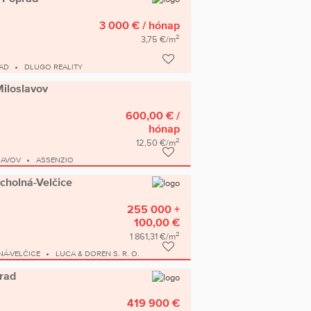
3 000 €
/ hónap
2
3,75 €/m
AD
DLUGO REALITY
Miloslavov
600,00 €
/
hónap
2
12,50 €/m
LAVOV
ASSENZIO
cholná-Velčice
255 000 +
100,00 €
2
1 861,31 €/m
Á-VELČICE
LUCA & DOREN S. R. O.
prad
419 900 €