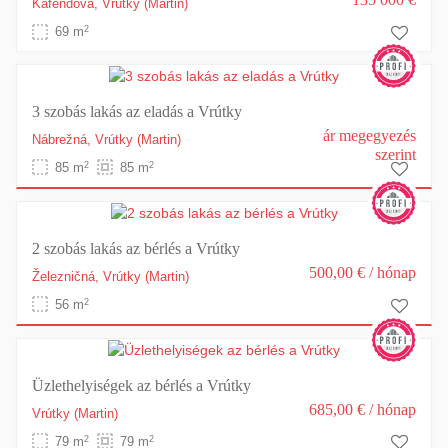
Kafendova,
Vrútky
(Martin)
2
69 m
3 szobás lakás az eladás a Vrútky
ár megegyezés
Nábrežná,
Vrútky
(Martin)
szerint
2
2
85 m
85 m
2 szobás lakás az bérlés a Vrútky
500,00 €
/ hónap
Železničná,
Vrútky
(Martin)
2
56 m
Üzlethelyiségek az bérlés a Vrútky
685,00 €
/ hónap
Vrútky
(Martin)
2
2
79 m
79 m