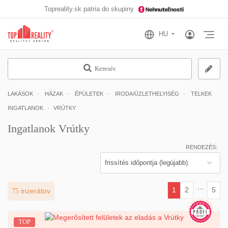
Topreality.sk patria do skupiny
Otv
Keresés
LAKÁSOK
HÁZAK
ÉPÜLETEK
IRODA/ÜZLETHELYISÉG
TELKEK
INGATLANOK
VRÚTKY
Ingatlanok Vrútky
RENDEZÉS:
...
1
2
5
75
inzerátov
(current)
TOP