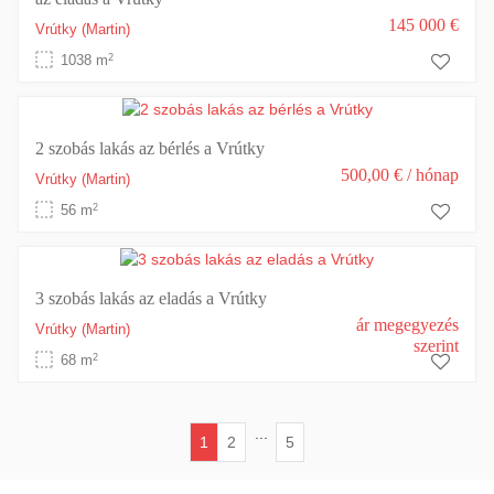
145 000 €
Vrútky
(Martin)
2
1038 m
2 szobás lakás az bérlés a Vrútky
500,00 €
/ hónap
Vrútky
(Martin)
2
56 m
3 szobás lakás az eladás a Vrútky
ár megegyezés
Vrútky
(Martin)
szerint
2
68 m
...
1
2
5
(current)