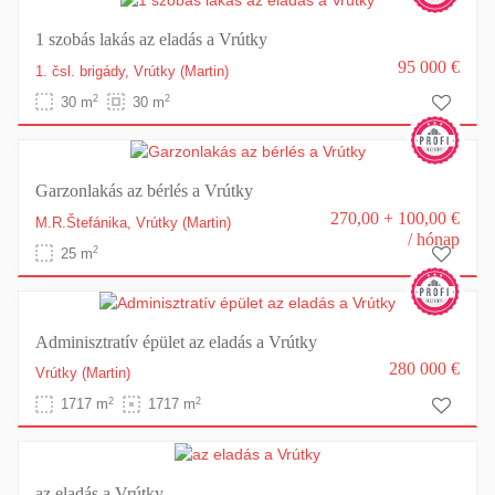
1 szobás lakás az eladás a Vrútky
95 000 €
1. čsl. brigády,
Vrútky
(Martin)
2
2
30 m
30 m
Garzonlakás az bérlés a Vrútky
270,00 + 100,00 €
M.R.Štefánika,
Vrútky
(Martin)
/ hónap
2
25 m
Adminisztratív épület az eladás a Vrútky
280 000 €
Vrútky
(Martin)
2
2
1717 m
1717 m
az eladás a Vrútky