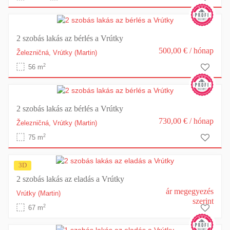
2 szobás lakás az bérlés a Vrútky
500,00 €
/ hónap
Železničná,
Vrútky
(Martin)
2
56 m
2 szobás lakás az bérlés a Vrútky
730,00 €
/ hónap
Železničná,
Vrútky
(Martin)
2
75 m
3D
2 szobás lakás az eladás a Vrútky
ár megegyezés
Vrútky
(Martin)
szerint
2
67 m