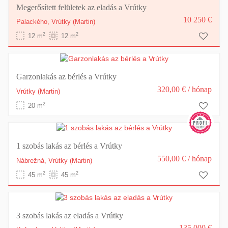
Megerősített felületek az eladás a Vrútky
10 250 €
Palackého,
Vrútky
(Martin)
2
2
12 m
12 m
Garzonlakás az bérlés a Vrútky
320,00 €
/ hónap
Vrútky
(Martin)
2
20 m
1 szobás lakás az bérlés a Vrútky
550,00 €
/ hónap
Nábrežná,
Vrútky
(Martin)
2
2
45 m
45 m
3 szobás lakás az eladás a Vrútky
135 000 €